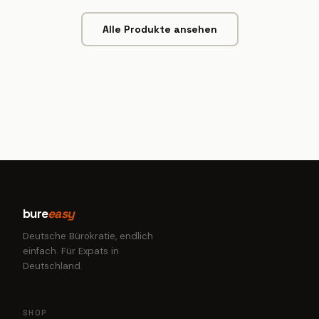
Alle Produkte ansehen
bure
easy
Deutsche Bürokratie, endlich
einfach. Für Expats in
Deutschland.
SHOP